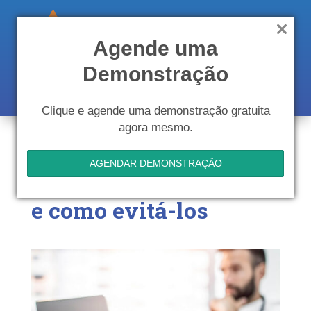
Agende uma
Demonstração
Clique e agende uma demonstração gratuita
agora mesmo.
Os 6 erros na gestão de
AGENDAR DEMONSTRAÇÃO
clínicas mais comuns
e como evitá-los