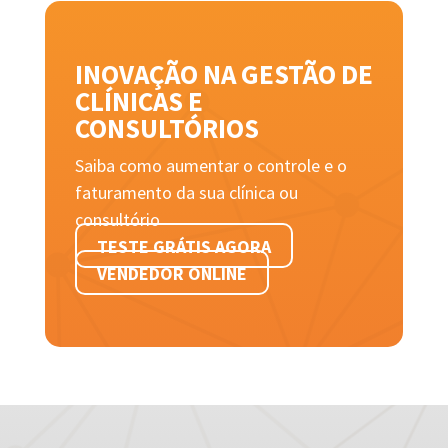
INOVAÇÃO NA GESTÃO DE
CLÍNICAS E
CONSULTÓRIOS
Saiba como aumentar o controle e o
faturamento da sua clínica ou
consultório
TESTE GRÁTIS AGORA
VENDEDOR ONLINE