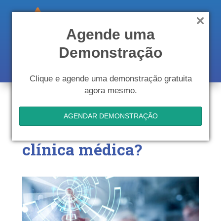
Agende uma
Demonstração
Clique e agende uma demonstração gratuita
agora mesmo.
Como é possível
AGENDAR DEMONSTRAÇÃO
modernizar uma
clínica médica?